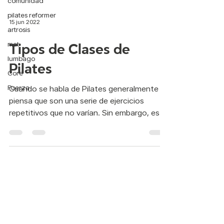
comunidad
pilates reformer
artrosis
15 jun 2022
mat
Tipos de Clases de
lumbago
Core
Pilates
Fuerza
Cuando se habla de Pilates generalmente se
piensa que son una serie de ejercicios
repetitivos que no varían. Sin embargo, esto
dista...
Contacto:
WhatsApp: 55 7321 6082