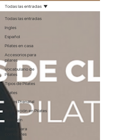
Todas las entradas
Todas las entradas
Ingles
Español
Pilates en casa
Accesorios para
pilares
Vocabulario de
Pilates
Tipos de Pilates
Pilates
Pilates Prenatal
Respiración en Pilates
Nutrición
Pilates para
corredores