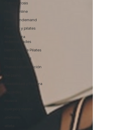
Osteoporosis
Pilates online
Pilates ondemand
Famosos y pilates
Pilates para
enfermedades
Beneficios de Pilates
Pilates postural
Pilates rehabilitación
Pie plano
Flexibilidad y Postura
Escoliosis
musica
cuerpo y mente
atletismo
atleta