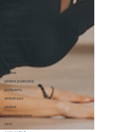
deporte
suelo pelvico
pilates
estrés
concentración
mente
natacion
nadadores4
pilates
pilates postnatal
postparto
embarazo
pilates
collective class
vino