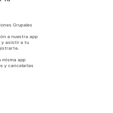
iones Grupales
sión a nuestra app
y asistir a tu
gistrarte
.
la misma app
es y cancelarlas