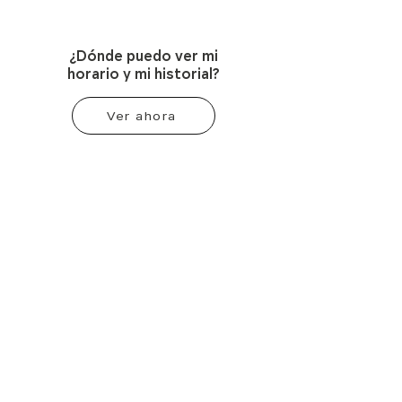
¿Dónde puedo ver mi
horario y mi historial?
Ver ahora
Contacto:
WhatsApp: 55 7321 6082
Correo:
info@mindbody.mx
Horarios:
Sede Córdoba 97 A
Lunes a Viernes: 6am a 12pm y 4pm a 9pm
Sábados: 9am a 1pm
Domingos: 9am a 12pm
Sede Tabasco 152
Lunes a Viernes: 7am a 10pm