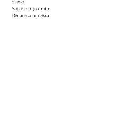
cuepo
Soporte ergonomico
Reduce compresion
Contacto:
WhatsApp: 55 7321 6082
Correo:
info@mindbody.mx
Horarios:
Sede Córdoba 97 A
Lunes a Viernes: 6am a 12pm y 4pm a 9pm
Sábados: 9am a 1pm
Domingos: 9am a 12pm
Sede Tabasco 152
Lunes a Viernes: 7am a 10pm
Sáb y Dom: 9am a 2pm
Sede Mérida 124