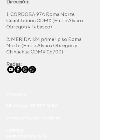
Dirección:
1. CORDOBA 97A Roma Norte
Cuauhtémoc CDMX (E
ntre Alvaro
Obregon y Tabasco)
2.
MERIDA 124 primer piso Roma
Norte (Entre Alvaro Obregon y
Chihuahua CDMX 06700)
Redes:
Contacto:
WhatsApp: 55 7321 6082
Correo:
info@mindbody.mx
Horarios:
Sede Córdoba 97 A