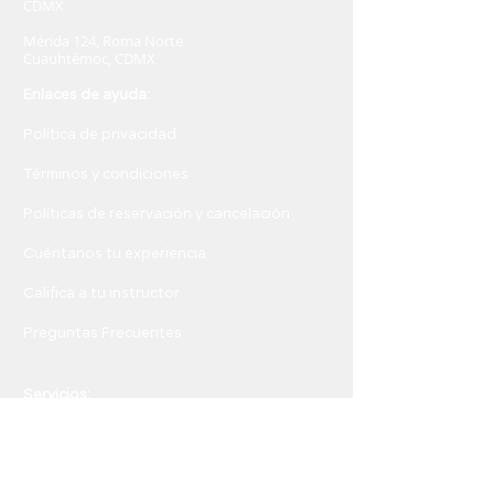
CDMX
Mérida 124, Roma Norte
Cuauhtémoc, CDMX
Enlaces de ayuda:
Política de privacidad
Términos y condiciones
Políticas de reservación y cancelación
Cuéntanos tu experiencia
Califica a tu instructor
Preguntas Frecuente
s
Servicios:
Pilates para Principiantes
Pilates sesión Grupales