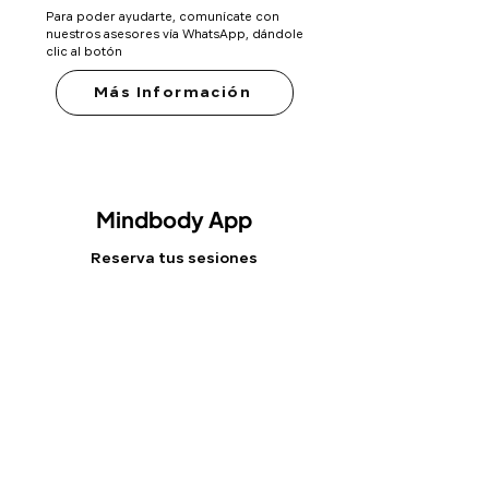
Para poder ayudarte, comunícate con
nuestros asesores vía WhatsApp, dándole
clic al botón
Más Información
Mindbody App
Reserva tus sesiones
Comprar o actualizar un plan
Descarga la aplicación ahora