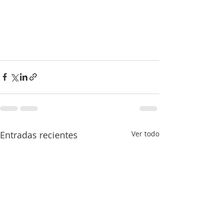
Glúteos definidos con este 
movimiento de Pilates
Entradas recientes
Ver todo