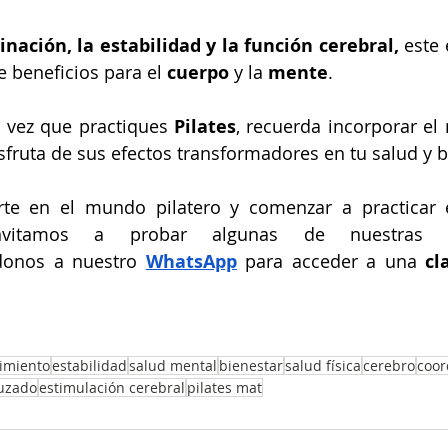
inación, la estabilidad y la función cerebral,
 este 
 beneficios para el 
cuerpo
 y la 
mente
.
 vez que practiques 
Pilates
, recuerda incorporar el
sfruta de sus efectos transformadores en tu salud y b
rte en el mundo pilatero y comenzar a practicar e
 invitamos a probar algunas de nuestras
donos a nuestro
WhatsApp
 para acceder a una 
cl
cimiento
estabilidad
salud mental
bienestar
salud física
cerebro
coor
ruzado
estimulación cerebral
pilates mat