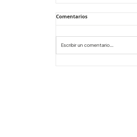
Comentarios
Escribir un comentario...
¿Cómo pilates puede
impactar tu cerebro?
Contacto:
S
C
WhatsApp: 55 7321 6082