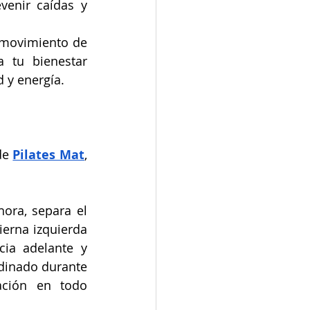
venir caídas y 
 movimiento de 
 tu bienestar 
 y energía.
de 
Pilates Mat
, 
ora, separa el 
erna izquierda 
ia adelante y 
dinado durante 
ación en todo 