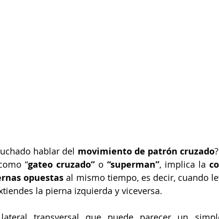
cuchado hablar del 
movimiento de patrón cruzado
?
como “
gateo cruzado”
 o 
“superman”
, implica la 
co
iernas opuestas
 al mismo tiempo, es decir, cuando le
tiendes la pierna izquierda y viceversa.
lateral transversal que puede parecer un simple