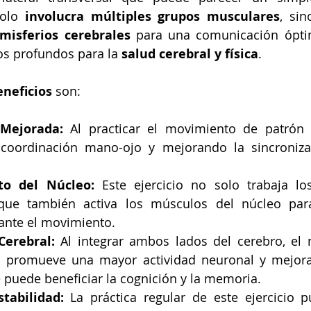
olo 
involucra múltiples grupos musculares
misferios cerebrales
 para una comunicación óptim
os profundos para la 
salud cerebral y física
.
eneficios
 son:
 Mejorada:
 Al practicar el movimiento de patrón c
coordinación mano-ojo y mejorando la sincronizac
to del Núcleo:
 Este ejercicio no solo trabaja lo
 que también activa los músculos del núcleo par
rante el movimiento.
Cerebral:
 Al integrar ambos lados del cerebro, el 
 promueve una mayor actividad neuronal y mejora l
e puede beneficiar la cognición y la memoria.
stabilidad:
 La práctica regular de este ejercicio 