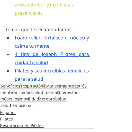
www.mindbody.mx/pilates-
presenciales
Temas que te recomendamos:
Foam roller: fortalece el núcleo y 
calma tu mente
4 tips de Joseph Pilates para 
cuidar tu salud
Pilates y sus increíbles beneficios 
para la salud
beneficios
respiración
fortalecimiento
estrés
mente
ansiedad
salud mental
bienestar
músculos
movilidad
cerebro
salud
salud emocional
Español
Pilates
Respiración en Pilates