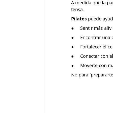
A medida que la pan
tensa.
Pilates
 puede ayud
●     Sentir más aliv
●     Encontrar un
●     Fortalecer el c
●     Conectar con e
●     Moverte con m
No para “prepararte