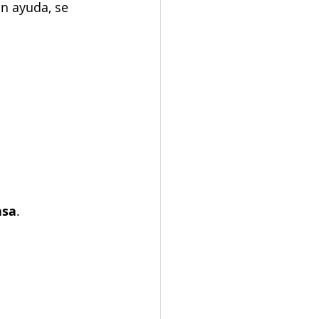
in ayuda, se 
asa
.