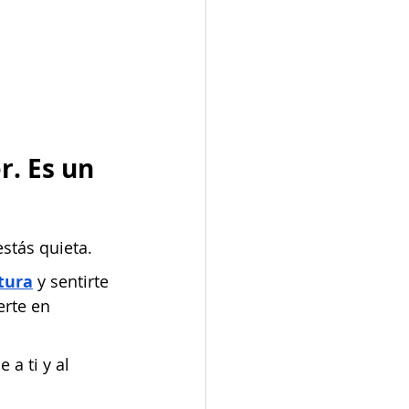
. Es un 
estás quieta.
tura
 y sentirte 
rte en 
a ti y al 