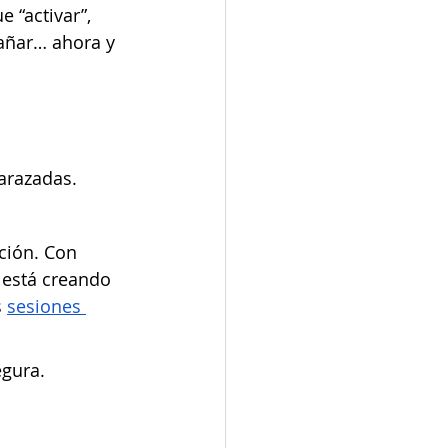
 “activar”, 
añar… ahora y 
arazadas.
ción. Con 
 está creando 
s
sesiones 
egura.