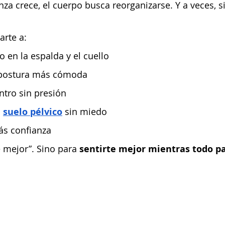
za crece, el cuerpo busca reorganizarse. Y a veces, s
arte a:
io en la espalda y el cuello
a postura más cómoda
entro sin presión
l
suelo pélvico
 sin miedo
ás confianza
 mejor”. Sino para 
sentirte mejor mientras todo p