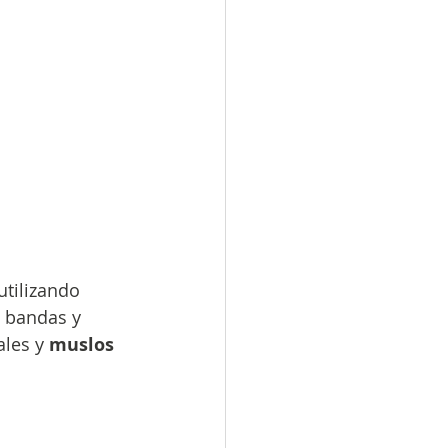
utilizando 
 bandas y 
ales y
 muslos 