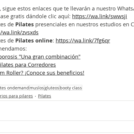
,
 sigue estos enlaces que te llevarán a nuestro What
ase gratis dándole clic aquí: 
https://wa.link/swwsji
es de 
Pilates 
presenciales en nuestros estudios en 
//wa.link/zvsxds
es de 
Pilates online
: 
https://wa.link/7fg6qr
omendamos:
oporosis "Una gran combinación"
ilates para Corredores
m Roller? ¡Conoce sus beneficios!
ates ondemand
muslos
gluteos
booty class
rios para pilares
Pilates