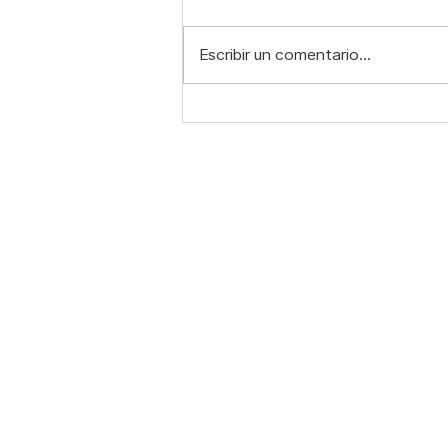
Escribir un comentario...
Pilates para el dolor de
espalda: mejorar la
postura cambia más de lo
que imaginas
Contacto:
S
C
WhatsApp: 55 7321 6082
N
Correo:
info@mindbody.mx
T
N
Horarios: