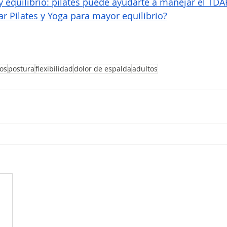
 equilibrio: pilates puede ayudarte a manejar el TD
 Pilates y Yoga para mayor equilibrio?
ios
postura
flexibilidad
dolor de espalda
adultos