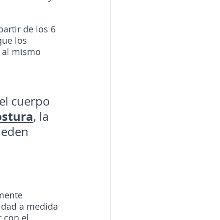
artir de los 6 
ue los 
s al mismo 
el cuerpo 
ostura
, la 
ueden 
mente 
lidad a medida 
 con el 