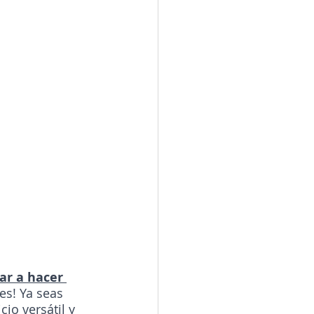
r a hacer 
es! Ya seas 
io versátil y 