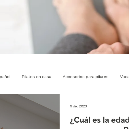
pañol
Pilates en casa
Accesorios para pilares
Voca
Pilates Prenatal
Respiración en Pilates
Nutrición
P
9 dic 2023
¿Cuál es la eda
Pilates ondemand
Famosos y pilates
Pilates par