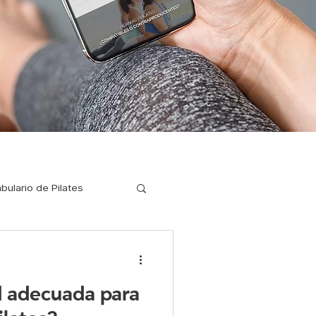
bulario de Pilates
ilates para corredores
d adecuada para
a enfermedades