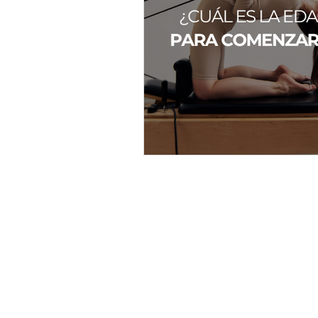
Beneficios de Pilates
Pilate
Escoliosis
musica
cuer
estrés
Contacto:
S