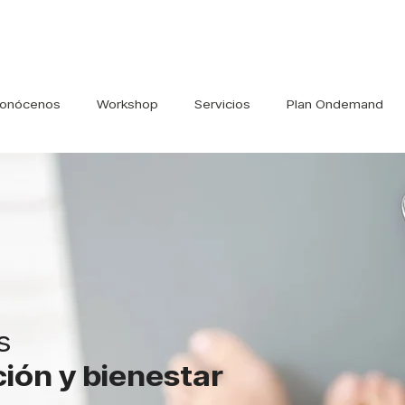
onócenos
Workshop
Servicios
Plan Ondemand
s
ición y bienestar