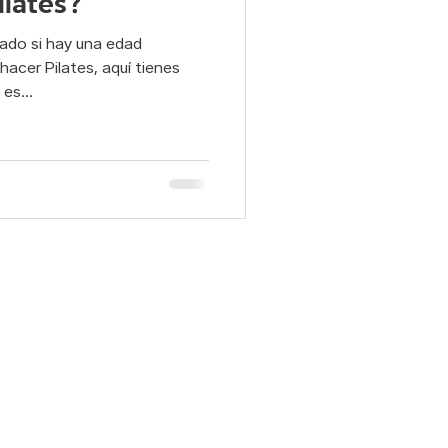
lates?
tado si hay una edad
ad y Postura
acer Pilates, aquí tienes
es...
elvico
pilates
Otras interiores: