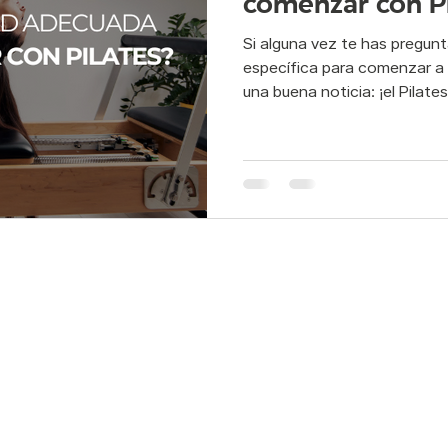
comenzar con Pi
Si alguna vez te has pregun
s postural
Pilates rehabilitación
Pie plano
Flexibilid
específica para comenzar a h
una buena noticia: ¡el Pilates 
po y mente
atletismo
atleta
deporte
suelo p
edes:
Servicios: