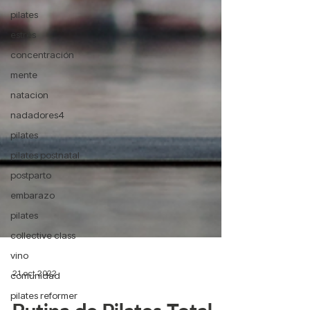
pilates
estrés
concentración
mente
natacion
nadadores4
pilates
pilates postnatal
postparto
embarazo
pilates
collective class
vino
comunidad
pilates reformer
21 oct 2022