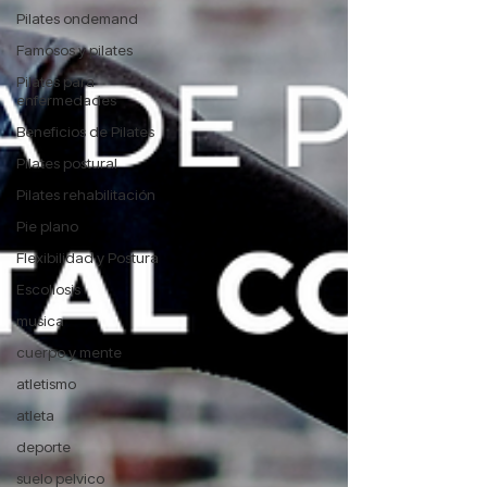
Pilates ondemand
Famosos y pilates
Pilates para
enfermedades
Beneficios de Pilates
Pilates postural
Pilates rehabilitación
Pie plano
Flexibilidad y Postura
Escoliosis
musica
cuerpo y mente
atletismo
atleta
deporte
suelo pelvico