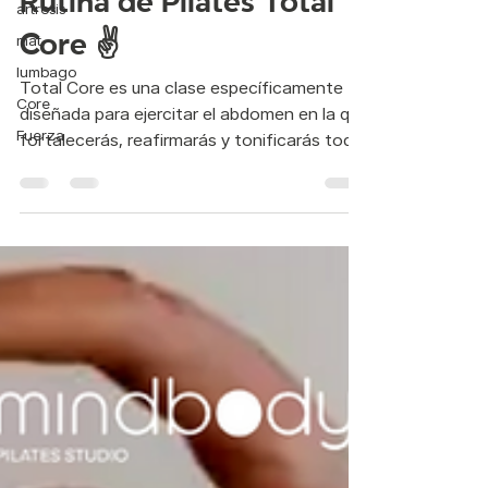
artrosis
Rutina de Pilates Total
mat
lumbago
Core ✌
Core
Total Core es una clase específicamente
Fuerza
diseñada para ejercitar el abdomen en la que
fortalecerás, reafirmarás y tonificarás todo
tu...