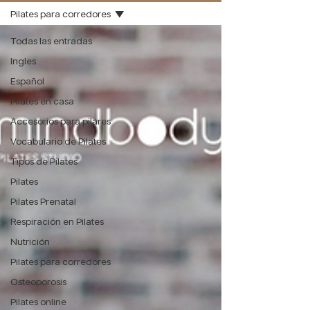
Pilates para corredores
Todas las entradas
Ingles
Español
Pilates en casa
Accesorios para pilares
Vocabulario de Pilates
Tipos de Pilates
Pilates
Pilates Prenatal
Respiración en Pilates
Nutrición
Pilates para corredores
Osteoporosis
Pilates online