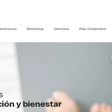
onócenos
Workshop
Servicios
Plan Ondemand
s
ición y bienestar