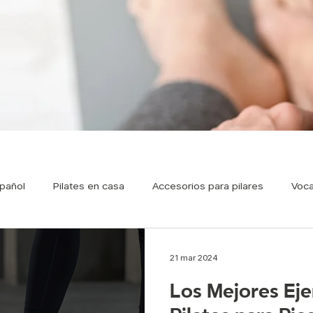
pañol
Pilates en casa
Accesorios para pilares
Voca
Pilates Prenatal
Respiración en Pilates
Nutrición
P
21 mar 2024
Los Mejores Eje
Pilates ondemand
Famosos y pilates
Pilates par