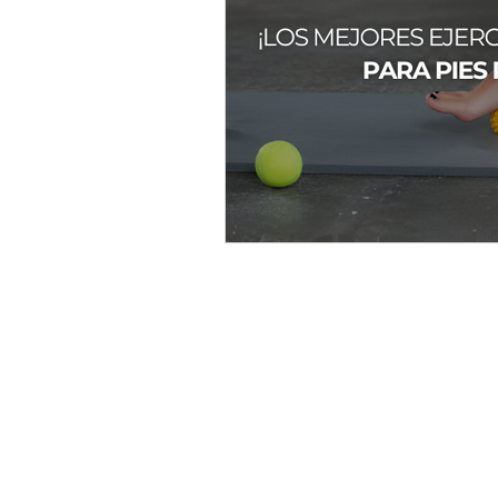
Beneficios de Pilates
Pilate
Escoliosis
musica
cuer
estrés
Contacto:
S