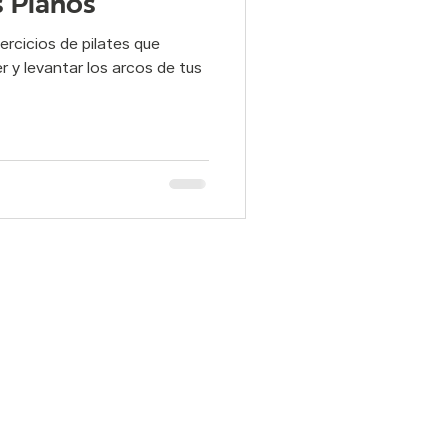
s Planos
ercicios de pilates que
ad y Postura
 y levantar los arcos de tus
elvico
pilates
Otras interiores: