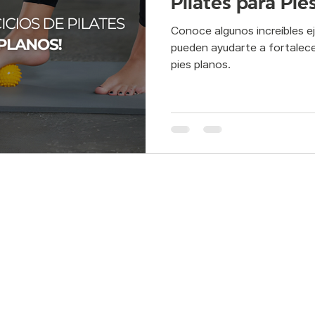
Pilates para Pie
Conoce algunos increíbles ej
s postural
Pilates rehabilitación
Pie plano
Flexibilid
pueden ayudarte a fortalecer
pies planos.
po y mente
atletismo
atleta
deporte
suelo p
edes:
Servicios: