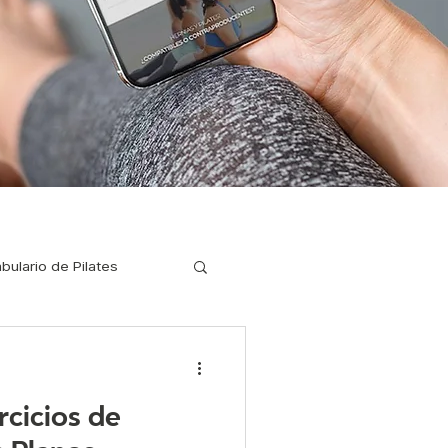
bulario de Pilates
ilates para corredores
rcicios de
a enfermedades