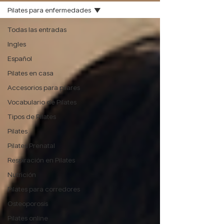
Pilates para enfermedades
Todas las entradas
Ingles
Español
Pilates en casa
Accesorios para pilares
Vocabulario de Pilates
Tipos de Pilates
Pilates
Pilates Prenatal
Respiración en Pilates
Nutrición
Pilates para corredores
Osteoporosis
Pilates online