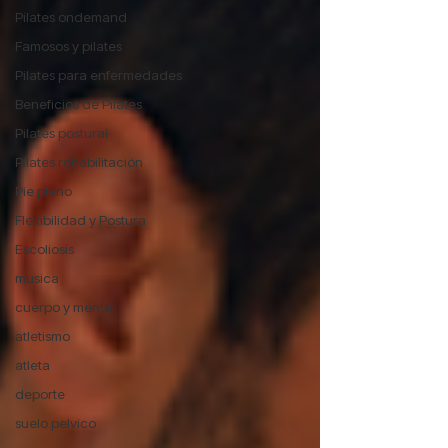
Pilates ondemand
Famosos y pilates
Pilates para enfermedades
Beneficios de Pilates
Pilates postural
Pilates rehabilitación
Pie plano
Flexibilidad y Postura
Escoliosis
musica
cuerpo y mente
atletismo
atleta
deporte
suelo pelvico