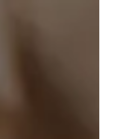
agudo en la parte baja de la espalda. La
sensación de que algo “se jaló”. Moverte se
vuelve difícil. Sentarte o ponerte de pie ya
no es tan simple. Eso que muchas personas
llaman lumbago suele aparecer así: de golpe,
interrumpiendo la rutina y recordándonos
algo importante… el cuerpo también tiene
límites. ¿Qué es realmente el