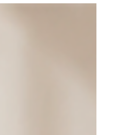
no te muevas. Pero quedarse quieta no
siempre es la solución. En Pilates, el enfoque
no es hacer cualquier ejercicio ni moverse
sin criterio. Se trata de aprender cómo
moverte con mayor control y con más
apoyo desde el centro del cuerpo. Cuando
el movimiento se organiza desde a