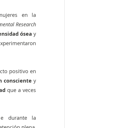
mujeres en la
mental Research 
ensidad ósea
 y 
xperimentaron 
to positivo en 
n consciente
 y 
ad 
que a veces 
puede ser un compañero invaluable durante la 
 atención plena, 