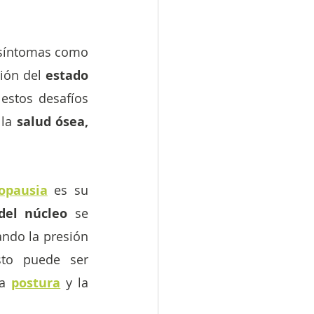
síntomas como 
ción del 
estado 
estos desafíos 
la
 salud ósea, 
opausia
es su 
del núcleo
 se 
iando la presión 
to puede ser 
a 
postura
 y la 