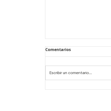
Comentarios
Escribir un comentario...
Tener hernia lumbar no
significa dejar de moverte