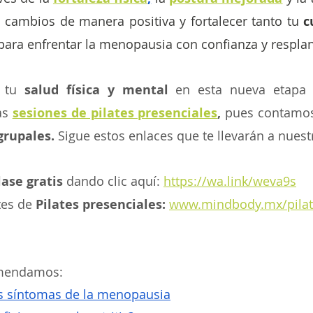
 cambios de manera positiva y fortalecer tanto tu
 c
 para enfrentar la menopausia con confianza y respla
 tu 
salud física y mental 
en esta nueva etapa d
as 
sesiones de pilates presenciales
,
 pues contamo
grupales. 
Sigue estos enlaces que te llevarán a nues
lase gratis 
dando clic aquí: 
https://wa.link/weva9s
es de
 Pilates presenciales: 
www.mindbody.mx/pilat
omendamos:
los síntomas de la menopausia