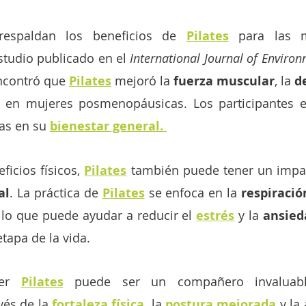
 respaldan los beneficios de 
Pilates
para las 
studio publicado en el 
International Journal of Environ
ncontró que
Pilates
 mejoró la 
fuerza muscular
, la 
d
 en mujeres posmenopáusicas. Los participantes e
as en su 
bienestar general. 
icios físicos, 
Pilates
 también puede tener un impac
al
. La práctica de
Pilates
 se enfoca en la 
respiració
, lo que puede ayudar a reducir el 
estrés
 y la
 ansied
tapa de la vida.
er
Pilates
vés de la
fortaleza física
,
 la
postura mejorada
 y la