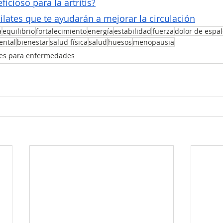
ficioso para la artritis?
ilates que te ayudarán a mejorar la circulación
a
equilibrio
fortalecimiento
energía
estabilidad
fuerza
dolor de espa
ental
bienestar
salud física
salud
huesos
menopausia
tes para enfermedades