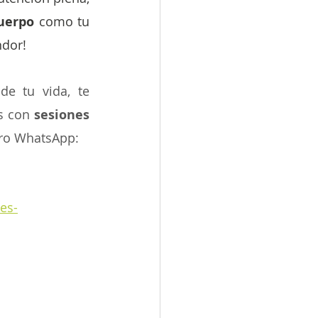
uerpo 
como tu 
ndor!
e tu vida, te 
s con 
sesiones 
tro WhatsApp:
es-