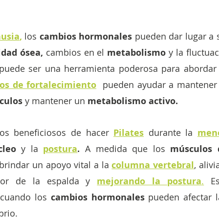
usia
,
 los 
cambios hormonales 
pueden dar lugar a 
idad ósea, 
cambios en el 
metabolismo
 y la fluctua
s puede ser una herramienta poderosa para abordar 
ios de fortalecimiento
 pueden ayudar a mantener 
culos 
y mantener un
 metabolismo activo.
os beneficiosos de hacer 
Pilates
 durante la 
men
cleo
 y la
postura
.
 A medida que los 
músculos 
brindar un apoyo vital a la
columna vertebral
, aliv
rior de la espalda y 
mejorando la postura
.
 Es
 cuando los 
cambios hormonales 
pueden afectar l
brio.