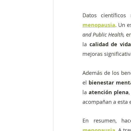
Datos científicos
menopausia
. Un e
and Public Health,
 e
la
 calidad de vida
mejoras significativ
Además de los benef
el 
bienestar ment
la 
atención plena
acompañan a esta e
En resumen, hac
menopausia
. 
A tra