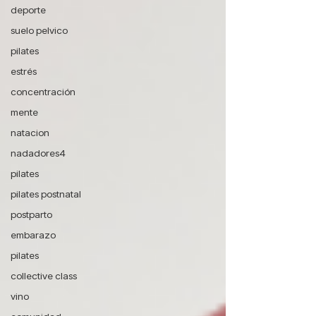
deporte
suelo pelvico
pilates
estrés
concentración
mente
natacion
nadadores4
pilates
pilates postnatal
postparto
embarazo
pilates
collective class
vino