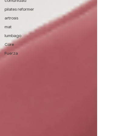
comunidad
pilates reformer
artrosis
mat
lumbago
Core
Fuerza