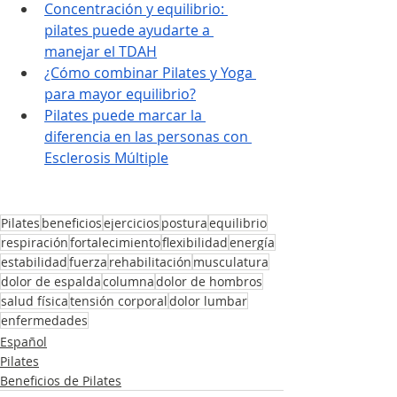
Concentración y equilibrio: 
pilates puede ayudarte a 
manejar el TDAH
¿Cómo combinar Pilates y Yoga 
para mayor equilibrio?
Pilates puede marcar la 
diferencia en las personas con 
Esclerosis Múltiple
Pilates
beneficios
ejercicios
postura
equilibrio
respiración
fortalecimiento
flexibilidad
energía
estabilidad
fuerza
rehabilitación
musculatura
dolor de espalda
columna
dolor de hombros
salud física
tensión corporal
dolor lumbar
enfermedades
Español
Pilates
Beneficios de Pilates