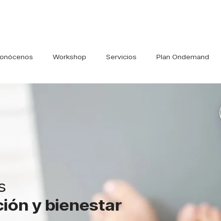
onócenos
Workshop
Servicios
Plan Ondemand
s
ición y bienestar