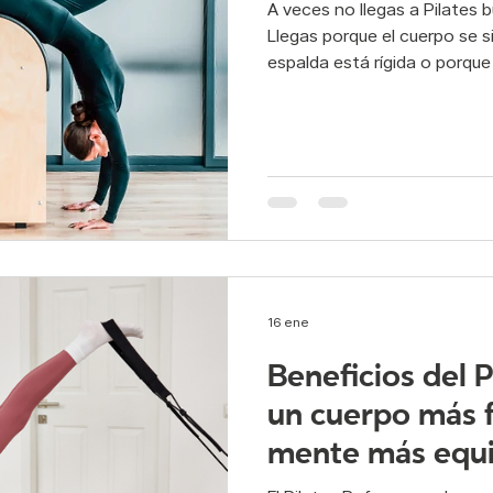
A veces no llegas a Pilates buscando algo extraordinario.
Llegas porque el cuerpo se s
espalda está rígida o porque
s postural
Pilates rehabilitación
Pie plano
Flexibilid
moverte pero de otra maner
horas sentado, tal vez el es
hombros, o simplemente extr
po y mente
atletismo
atleta
deporte
suelo p
dentro de tu propio cuerpo. Y
flexibilidad aparece. El movimiento se vuelve más amplio,
más cómodo. Pero eso no es
16 ene
Beneficios del 
un cuerpo más f
mente más equi