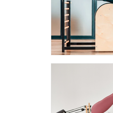
Beneficios de Pilates
Pilate
Escoliosis
musica
cuer
estrés