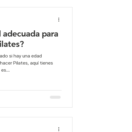
d adecuada para
lates?
tado si hay una edad
acer Pilates, aquí tienes
es...