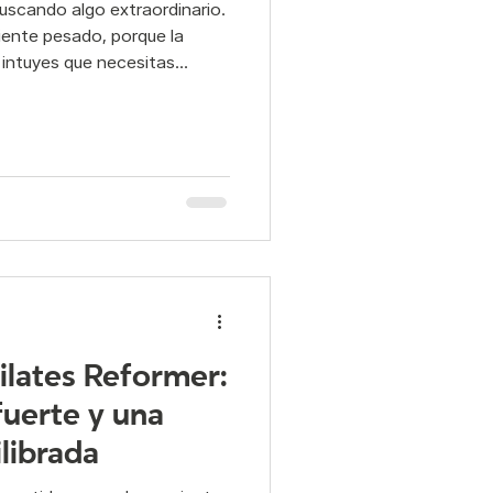
iente pesado, porque la
 intuyes que necesitas
ad y Postura
a. Tal vez pasas muchas
trés se te queda en los
añas sentirte más ligero
elvico
pilates
 sí, con la práctica la
 lo que realmente transfo
Pilates Reformer:
uerte y una
librada