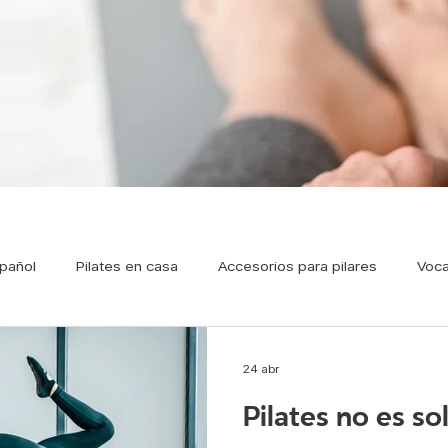
pañol
Pilates en casa
Accesorios para pilares
Voca
Pilates Prenatal
Respiración en Pilates
Nutrición
P
24 abr
Pilates no es sol
Pilates ondemand
Famosos y pilates
Pilates par