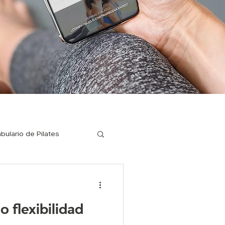
bulario de Pilates
ilates para corredores
o flexibilidad
a enfermedades