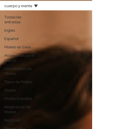
cuerpo y mente
Todas las
entradas
Ingles
Español
Pilates en casa
Accesorios para
pilares
Vocabulario de
Pilates
Tipos de Pilates
Pilates
Pilates Prenatal
Respiración en
Pilates
Nutrición
Pilates para