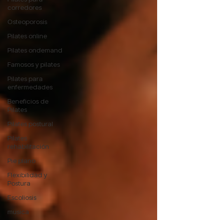
corredores
Osteoporosis
Pilates online
Pilates ondemand
Famosos y pilates
Pilates para
enfermedades
Beneficios de
Pilates
Pilates postural
Pilates
rehabilitación
Pie plano
Flexibilidad y
Postura
Escoliosis
musica