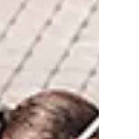
veces se siente distinto. Las articulaciones
se van un poco más allá de lo cómodo.
Aparecen dolores que no sabes bien de
dónde vienen. Hay días en los que el cuerpo
se siente inestable, como si no terminara de
sostenerse del todo. La hiperlaxitud no es
un error del cuerpo. Es una forma distinta de
moverse.