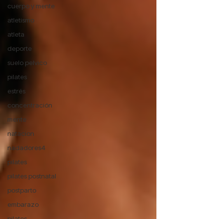
cuerpo y mente
atletismo
atleta
deporte
suelo pelvico
pilates
estrés
concentración
mente
natacion
nadadores4
pilates
pilates postnatal
postparto
embarazo
pilates