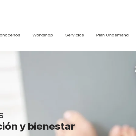
onócenos
Workshop
Servicios
Plan Ondemand
s
ición y bienestar