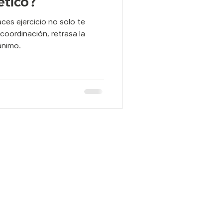
ético?
ces ejercicio no solo te
ad y Postura
oordinación, retrasa la
ánimo.
elvico
pilates
Otras interiores: