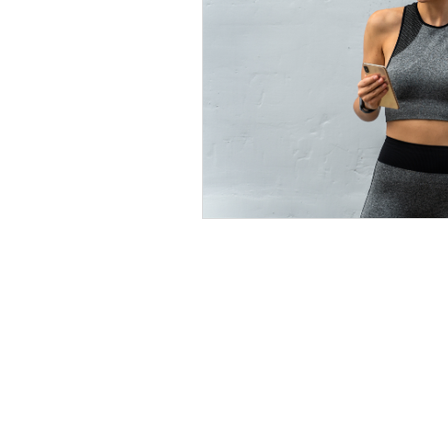
Beneficios de Pilates
Pilate
Escoliosis
musica
cuer
estrés
Contacto:
S