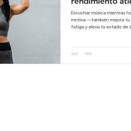
rendimiento atl
Escuchar música mientras ha
s postural
Pilates rehabilitación
Pie plano
Flexibilid
motiva —también mejora tu c
fatiga y eleva tu estado de 
po y mente
atletismo
atleta
deporte
suelo p
edes:
Servicios: