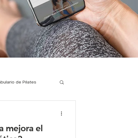
bulario de Pilates
ilates para corredores
a mejora el
a enfermedades