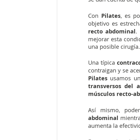
Con 
Pilates
, es p
objetivo es estrech
recto abdominal
.
mejorar esta condic
una posible cirugía.
Una típica 
contrac
contraigan y se acer
Pilates
 usamos un
transversos del 
músculos recto-a
Así mismo, pode
abdominal 
mientra
aumenta la efectivi