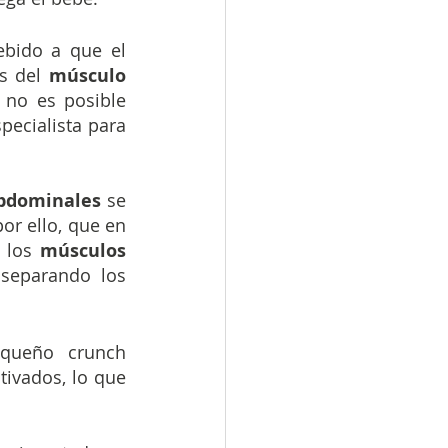
ebido a que el 
s del 
músculo 
no es posible 
ecialista para 
abdominales
 se 
suelta. Es por ello, que en 
 los 
músculos 
 
separando los 
agregando un pequeño crunch 
tivados, lo que 