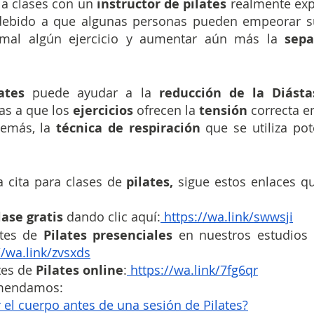
 a clases con un
 instructor de pilates 
debido a que algunas personas pueden empeorar s
r mal algún ejercicio y aumentar aún más la 
sepa
ates
 puede ayudar a la 
reducción de la Diásta
as a que los 
ejercicios 
ofrecen la 
tensión
 correcta e
demás, la 
técnica de respiración 
que se utiliza po
 cita para clases de 
pilates,
 sigue estos enlaces qu
lase gratis 
dando clic aquí:
 https://wa.link/swwsji
tes de
 Pilates presenciales 
en nuestros estudios
//wa.link/zvsxds
es de 
Pilates online
:
 https://wa.link/7fg6qr
omendamos:
el cuerpo antes de una sesión de Pilates?