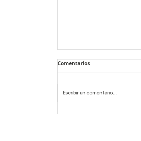
Comentarios
Escribir un comentario...
Pilates para el dolor de
espalda: mejorar la
postura cambia más de lo
que imaginas