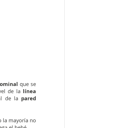
ominal 
que se 
vel de la
 línea 
l de la 
pared 
 la mayoría no 
ega el bebé.