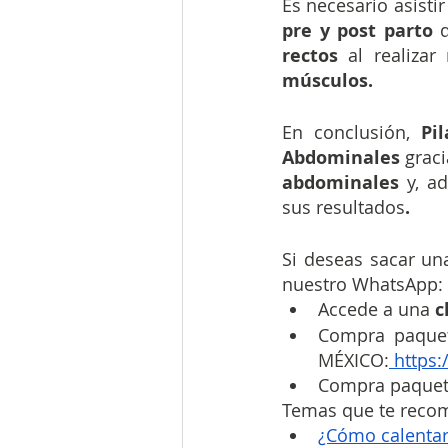
Es necesario asistir
pre y post parto
 
rectos
 al realiza
músculos.
En conclusión, 
Pil
Abdominales 
graci
abdominales
 y, a
sus resultados
.
Si deseas sacar una
nuestro WhatsApp:
Accede a una 
c
Compra paque
MÉXICO:
 https:
Compra paquet
Temas que te rec
¿Cómo calentar 