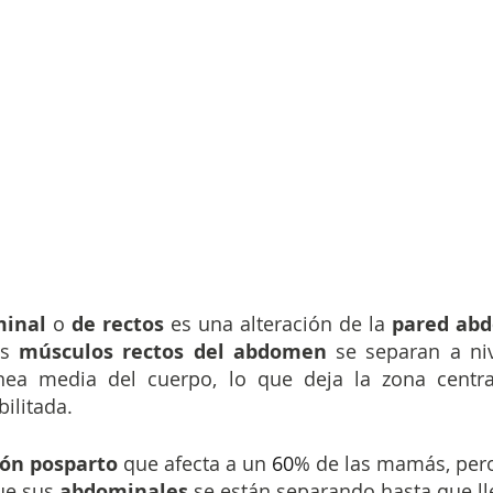
minal 
o 
de rectos
 es una alteración de la 
pared abd
s 
músculos rectos del abdomen 
se separan a ni
ínea media del cuerpo, lo que deja la zona centra
ilitada. 
ión posparto
 que afecta a un 
60
% de las mamás, pero
ue sus
 abdominales 
se están separando hasta que ll