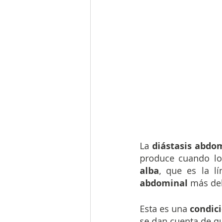
La 
diástasis abdo
produce cuando lo
alba
, que es la l
abdominal 
más deb
Esta es una 
condic
se dan cuenta de q