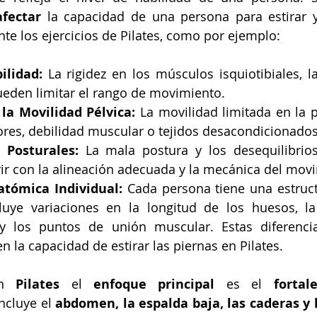
fectar
 la capacidad de una persona para estirar y
nte los ejercicios de Pilates, como por ejemplo:
ilidad: 
La rigidez en los músculos isquiotibiales, la
ueden limitar el rango de movimiento.
la Movilidad Pélvica:
 La movilidad limitada en la p
ores, debilidad muscular o tejidos desacondicionados
 Posturales:
 La mala postura y los desequilibrios
ir con la alineación adecuada y la mecánica del mov
atómica Individual:
 Cada persona tiene una estruc
luye variaciones en la longitud de los huesos, la
 y los puntos de unión muscular. Estas diferencias
en la capacidad de estirar las piernas en Pilates.
en 
Pilates
 el 
enfoque principal
 es el 
fortal
ncluye el 
abdomen, la espalda baja, las caderas y 