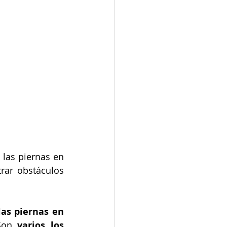
las piernas en 
ar obstáculos 
las piernas en 
Son 
varios los 