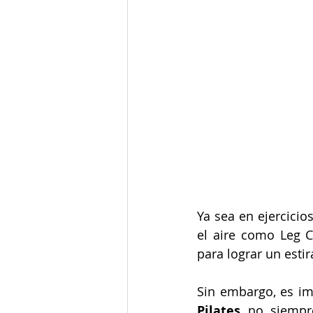
Ya sea en ejercicio
el aire como Leg C
para lograr un esti
Sin embargo, es i
Pilates
 no siempr