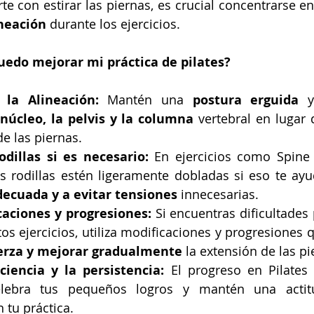
neación
 durante los ejercicios.
edo mejorar mi práctica de pilates?
 la Alineación: 
Mantén una 
postura erguida
 y
núcleo, la pelvis y la columna
 vertebral en lugar 
de las piernas.
odillas si es necesario:
 En ejercicios como Spine 
s rodillas estén ligeramente dobladas si eso te ay
decuada y a evitar tensiones
 innecesarias.
caciones y progresiones:
 Si encuentras dificultades p
uerza y mejorar gradualmente
 la extensión de las pi
ciencia y la persistencia:
 El progreso en Pilates 
elebra tus pequeños logros y mantén una actitu
 tu práctica.