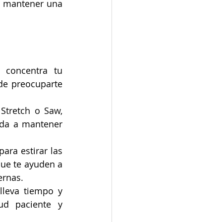
lugar de obsesionarte con estirar las piernas, es crucial concentrarse en mantener una 
 concentra tu 
de preocuparte 
Stretch o Saw, 
uda a mantener 
ara estirar las 
piernas en ciertos ejercicios, utiliza modificaciones y progresiones que te ayuden a 
ernas.
lleva tiempo y 
d paciente y 