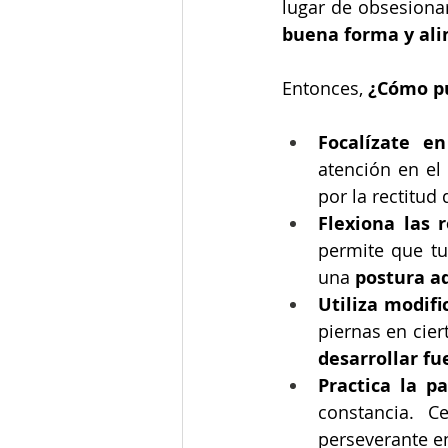
buena forma y ali
Entonces, 
¿Cómo pu
Focalízate en
atención en el 
por la rectitud 
Flexiona las r
permite que tu
una 
postura a
Utiliza modifi
desarrollar f
Practica la pa
constancia. C
perseverante en