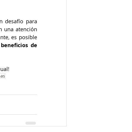
 desafío para 
 una atención 
te, es posible 
 
beneficios de 
ual!
nas