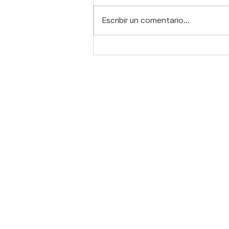
Escribir un comentario...
Descifrando el temblor:
¿por qué tus piernas
tiemblan cuando haces
pilates?
Contacto:
S
C
WhatsApp: 55 7321 6082
N
Correo:
info@mindbody.mx
T
N
Horarios: