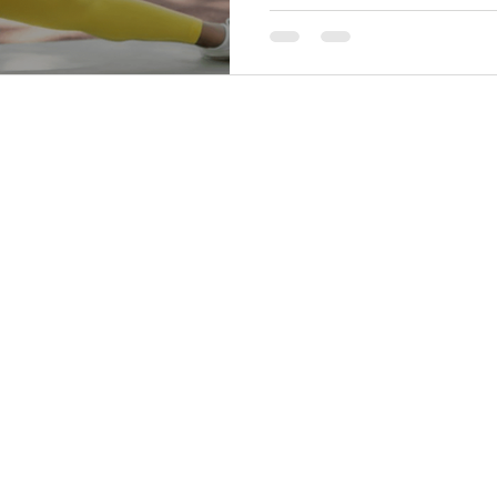
edes:
Servicios:
ORDOBA 97A Roma
Pilates para Principiantes
Cuauhtémoc, CDMX
orte,
Pilates sesión Grupales
abasco 152 piso 2, Roma
orte, Cuauhtémoc, CDMX
Pilates ses
ión Privada
érida 124, Roma Norte
Pilates Pre
natal