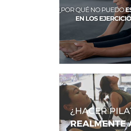
Beneficios de Pilates
Pilate
Escoliosis
musica
cuer
estrés