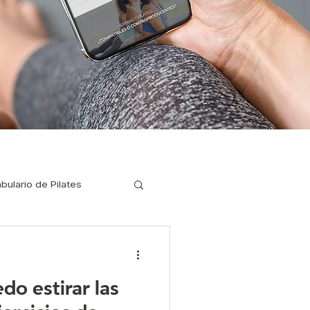
bulario de Pilates
ilates para corredores
do estirar las
a enfermedades