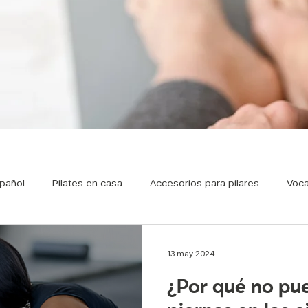
pañol
Pilates en casa
Accesorios para pilares
Voca
Pilates Prenatal
Respiración en Pilates
Nutrición
P
13 may 2024
¿Por qué no pue
Pilates ondemand
Famosos y pilates
Pilates par