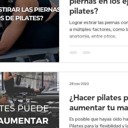
piernas en los e
pilates?
s postural
Pilates rehabilitación
Pie plano
Flexibilid
Lograr estirar las piernas 
a múltiples factores, como la 
anatomía, entre otros.
po y mente
atletismo
atleta
deporte
suelo p
28 nov 2023
¿Hacer pilates
aumentar tu ma
Es posible que hayas oído ha
Pilates para la flexibilidad y