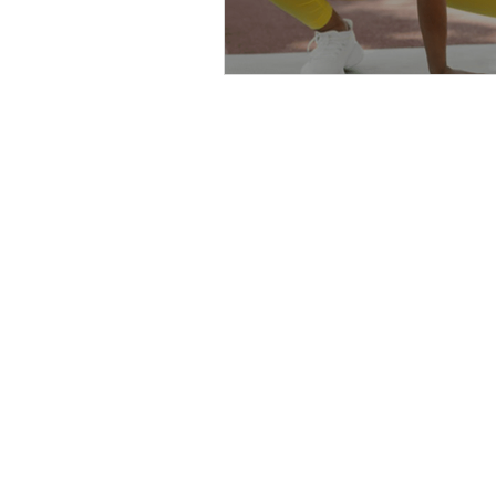
Contacto:
S
C
WhatsApp: 55 7321 6082
N
Correo:
info@mindbody.mx
T
N
Horarios:
M
Sede Córdoba 97 A