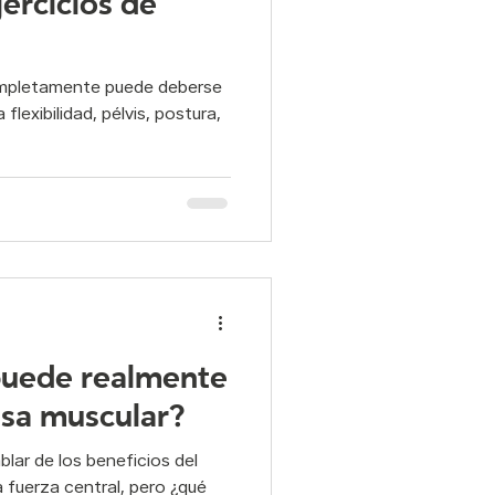
jercicios de
ad y Postura
completamente puede deberse
flexibilidad, pélvis, postura,
elvico
pilates
 puede realmente
sa muscular?
blar de los beneficios del
 la fuerza central, pero ¿qué