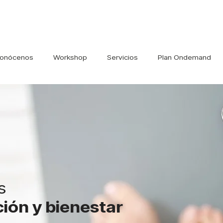
onócenos
Workshop
Servicios
Plan Ondemand
s
ición y bienestar