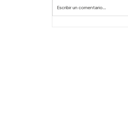
Escribir un comentario...
Pilates para el dolor de
espalda: mejorar la
postura cambia más de lo
que imaginas
Contacto:
S
C
WhatsApp: 55 7321 6082
N
Correo:
info@mindbody.mx
T
N
Horarios:
M
Sede Córdoba 97 A