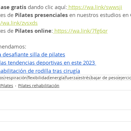
lase gratis 
dando clic aquí:
 https://wa.link/swwsji
es de
 Pilates presenciales 
en nuestros estudios en
//wa.link/zvsxds
es de 
Pilates online
:
 https://wa.link/7fg6qr
omendamos:
 desafiante silla de pilates
 las tendencias deportivas en este 2023
abilitación de rodilla tras cirugía
ios
respiración
flexibilidad
energía
fuerza
estrés
bajar de peso
ejerci
Pilates
Pilates rehabilitación