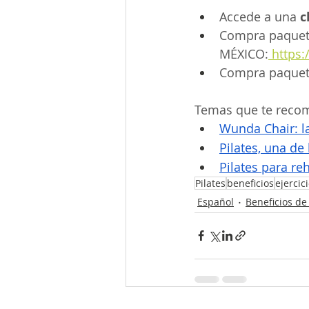
Accede a una 
c
Compra paquet
MÉXICO:
 https:
Compra paquet
Temas que te rec
Wunda Chair: la
Pilates, una de
Pilates para reh
Pilates
beneficios
ejercic
Español
Beneficios de 