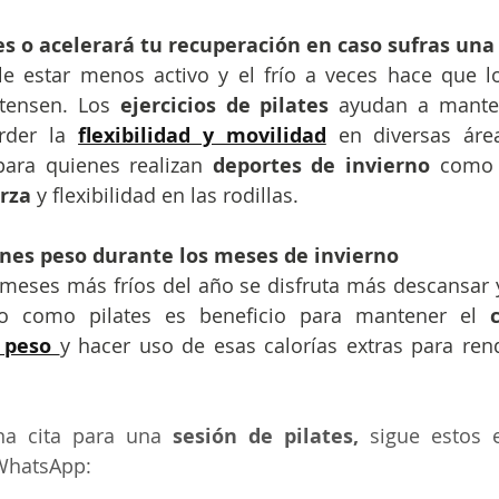
es o acelerará tu recuperación en caso sufras una
le estar menos activo y el frío a veces hace que l
tensen. Los 
ejercicios de pilates
 ayudan a manten
rder la 
flexibilidad y movilidad
 en diversas área
para quienes realizan 
deportes de invierno
 como 
rza 
y flexibilidad en las rodillas.
anes peso durante los meses de invierno
meses más fríos del año se disfruta más descansar y
io como pilates es beneficio para mantener el 
 peso
y hacer uso de esas calorías extras para rend
na cita para una 
sesión de pilates,
 sigue estos e
 WhatsApp: