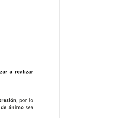
ar a realizar 
presión
, por lo 
 de ánimo 
sea 