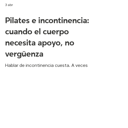
3 abr
Pilates e incontinencia:
cuando el cuerpo
necesita apoyo, no
vergüenza
Hablar de incontinencia cuesta. A veces
incluso decir la palabra incómoda. Muchas
personas lo viven en silencio, como si fuera
algo que tuvieran que esconder. Como si
fuera “normal después de cierta edad” o
como si fuera una falla personal. Y no lo es.
Es más común de lo que creemos. Pequeñas
pérdidas al reír fuerte, al toser, al correr para