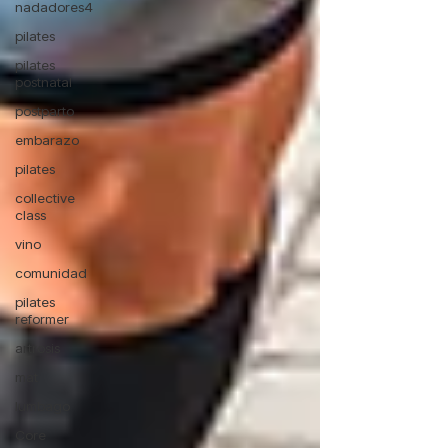
nadadores4
pilates
pilates
postnatal
postparto
embarazo
pilates
collective
class
vino
comunidad
pilates
reformer
artrosis
mat
lumbago
Core