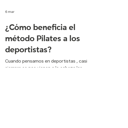
6 mar
¿Cómo beneficia el
método Pilates a los
deportistas?
Cuando pensamos en deportistas , casi
siempre se nos vienen a la cabeza las
mismas palabras: fuerza, resistencia,
velocidad. Nos imaginamos cuerpos
potentes, entrenamientos exigentes,
repeticiones infinitas. Pero pocas veces
pensamos en algo mucho más silencioso, y
a la vez mucho más determinante: cómo
está organizado ese cuerpo que se mueve .