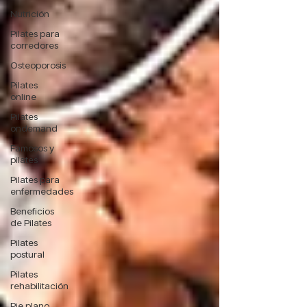
Nutrición
Pilates para
corredores
Osteoporosis
Pilates
online
Pilates
ondemand
Famosos y
pilates
Pilates para
enfermedades
Beneficios
de Pilates
Pilates
postural
Pilates
rehabilitación
Pie plano