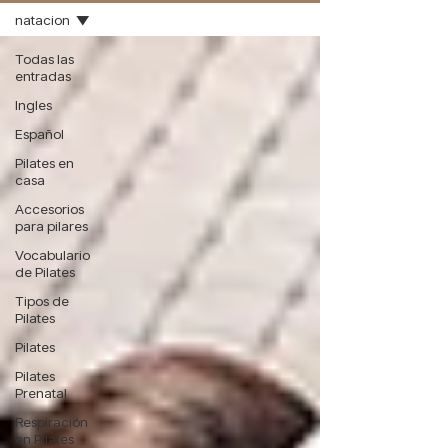
natacion
Todas las
entradas
Ingles
Español
Pilates en
casa
Accesorios
para pilares
Vocabulario
de Pilates
Tipos de
Pilates
Pilates
Pilates
Prenatal
Respiración
en Pilates