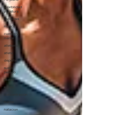
Flexibilidad
y Postura
Escoliosis
musica
cuerpo y
mente
atletismo
atleta
deporte
suelo
pelvico
pilates
estrés
concentración
mente
natacion