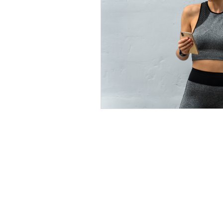
Beneficios de Pilates
Pilate
Escoliosis
musica
cuer
estrés
Contacto:
S