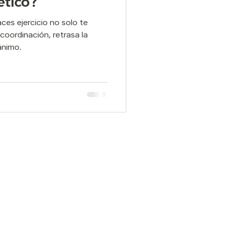
ético?
ces ejercicio no solo te
ad y Postura
oordinación, retrasa la
ánimo.
elvico
pilates
Otras interiores: