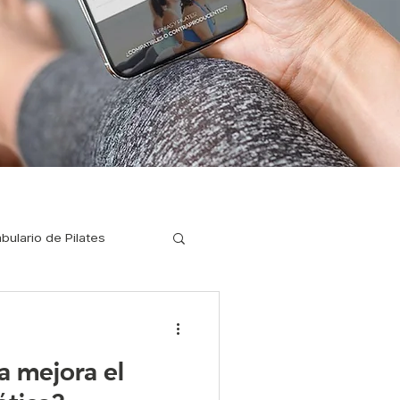
bulario de Pilates
ilates para corredores
a mejora el
a enfermedades