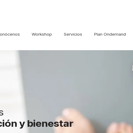
onócenos
Workshop
Servicios
Plan Ondemand
s
ición y bienestar