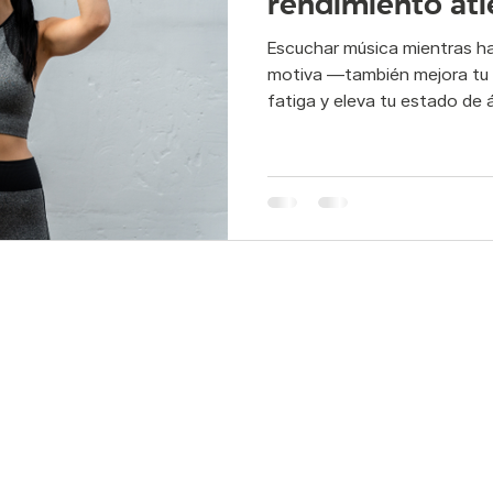
rendimiento atl
Escuchar música mientras ha
s postural
Pilates rehabilitación
Pie plano
Flexibilid
motiva —también mejora tu c
fatiga y eleva tu estado de 
po y mente
atletismo
atleta
deporte
suelo p
edes:
Servicios: