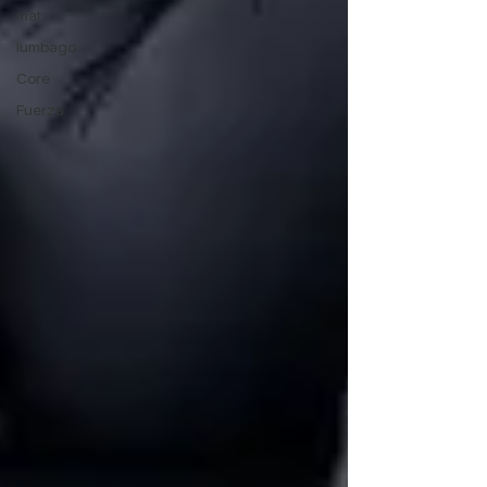
mat
lumbago
Core
Fuerza