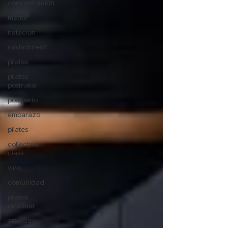
concentración
mente
natacion
nadadores4
pilates
pilates
postnatal
postparto
embarazo
pilates
collective
class
vino
comunidad
pilates
reformer
artrosis