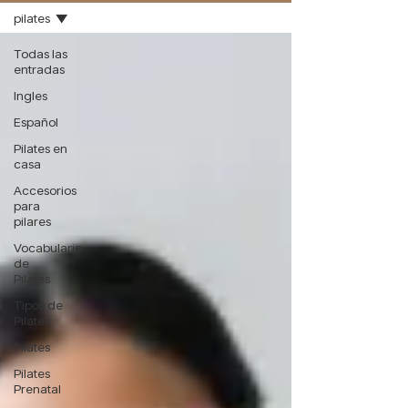
pilates
Todas las
entradas
Ingles
Español
Pilates en
casa
Accesorios
para
pilares
Vocabulario
de
Pilates
Tipos de
Pilates
Pilates
Pilates
Prenatal