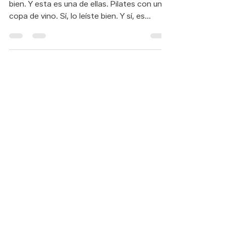
Hay ideas que simplemente… se sienten
bien. Y esta es una de ellas. Pilates con una
copa de vino. Sí, lo leíste bien. Y sí, es
exactamente tan divertido como suena…
pero también mucho más profundo.
Contacto:
WhatsApp: 55 7321 6082
Correo:
info@mindbody.mx
Horarios:
Sede Córdoba 97 A
Lunes a Viernes: 6am a 12pm y 4pm a 9pm
Sábados: 9am a 1pm
Domingos: 9am a 12pm