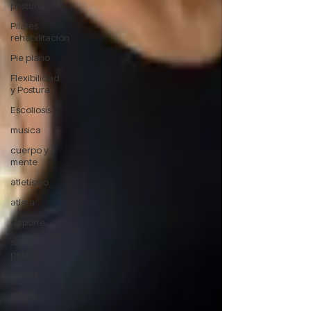
postural
Pilates
rehabilitación
Pie plano
Flexibilidad
y Postura
Escoliosis
musica
cuerpo y
mente
atletismo
atleta
deporte
suelo
pelvico
pilates
estrés