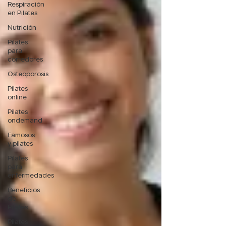
Respiración
en Pilates
Nutrición
Pilates
para
corredores
Osteoporosis
Pilates
online
Pilates
ondemand
Famosos
y pilates
Pilates
para
enfermedades
Beneficios
de
Pilates
Pilates